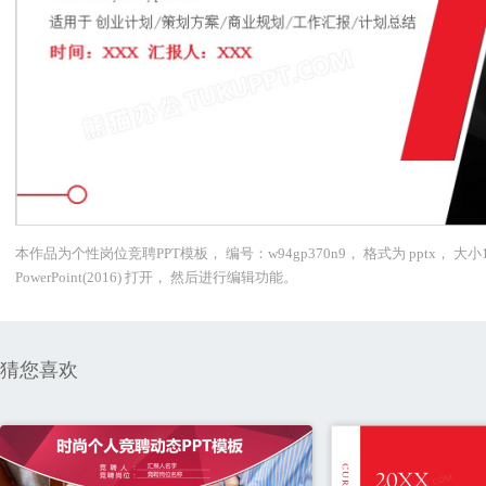
本作品为个性岗位竞聘PPT模板， 编号：w94gp370n9， 格式为 pptx，
PowerPoint(2016) 打开， 然后进行编辑功能。
猜您喜欢