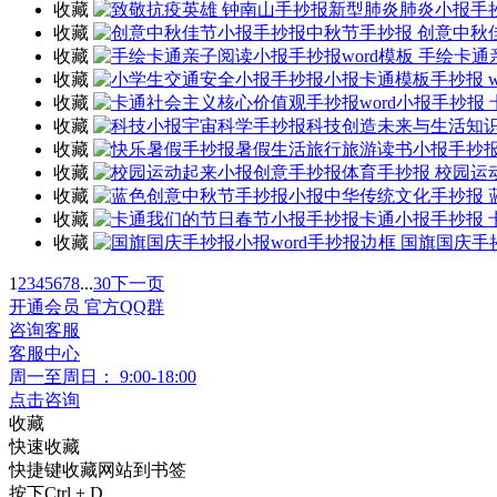
收藏
收藏
创意中秋
收藏
手绘卡通
收藏
收藏
收藏
收藏
收藏
校园运
收藏
收藏
收藏
国旗国庆手抄
1
2
3
4
5
6
7
8
...
30
下一页
开通
会员
官方
QQ群
咨询
客服
客服中心
周一至周日： 9:00-18:00
点击咨询
收藏
快速收藏
快捷键收藏网站到书签
按下Ctrl + D