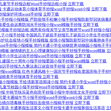
儿童节手抄报边框Word手抄报边框小报
立即下载
卡通运动体育小报体育手抄报word手抄报word小报
立即下载
报保护环境word手抄报
立即下载
严防疫情不松懈小报手抄报预防新型冠状病毒
珍爱生命远离防溺水手抄报小报word模板手抄报
立即下载
感恩有你母亲节父亲节教师节word手抄报小
中国风孔子诞辰手抄报孔子诞辰日小学生手抄报
疫情小报预防新型冠中病毒肺炎手
简约卡通小学生动物世界动物园小报电子手抄
做情绪的主人心理健康知识小报手抄报手抄报word模板
立
童中小学生运动手抄报word手抄报小报模板
立即下载
建国七十周年小报手抄报爱国小报手抄报word模版
立即下载
知识手抄报九九乘法表口诀宣传手抄报
立即下载
红色卡通风格十一国庆节手抄报欢度国庆电子手抄报w
报精美手抄报体育手抄报
立即下载
手绘清新英语阅读小报 简约卡通小学生word手抄报
儿童节校园小报手抄报Word手抄报模板
立即下载
中秋节快乐蓝色创意手抄报小报中华传统文化手抄报
立即下
可爱卡通端午节小报手抄报word手抄报word小报
立即下载
击德尔塔毒株手抄报抗击疫情小报稿手抄报
立即下载
卡通寒假生活英文小报手抄报卡通手抄报寒假生活英语
立