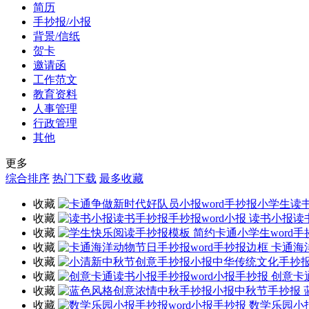
简历
手抄报/小报
背景/信纸
贺卡
邀请函
工作范文
教育资料
人事管理
行政管理
其他
更多
综合排序
热门下载
最多收藏
收藏
收藏
读书小报读书
收藏
收藏
卡通海
收藏
收藏
创意卡
收藏
收藏
数学乐园小报