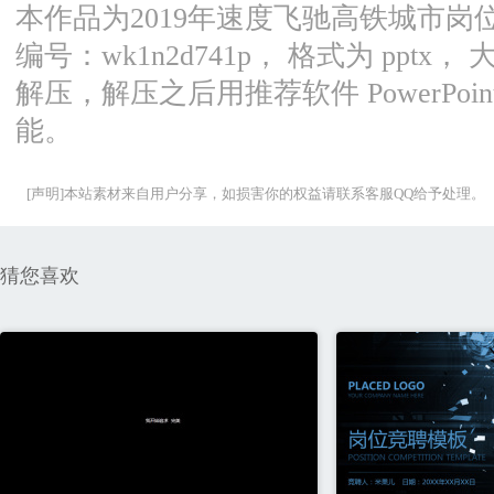
本作品为2019年速度飞驰高铁城市岗
编号：wk1n2d741p， 格式为 pptx
解压，解压之后用推荐软件 PowerPoin
能。
[声明]本站素材来自用户分享，如损害你的权益请联系客服QQ给予处理。
猜您喜欢