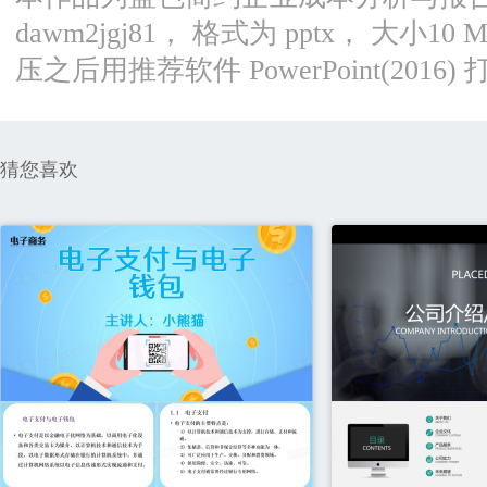
dawm2jgj81， 格式为 pptx， 大
压之后用推荐软件 PowerPoint(201
猜您喜欢