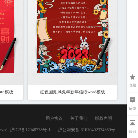
收藏
rd模板
红色国潮风兔年新年信纸word模板
反馈
用户协议
关于我们
版权声明
served. 沪ICP备17048778号-1
沪公网安备 31010402334369号
顶部