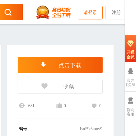
请登录
注册
开通
会员
点击下载
官方
QQ群
收藏
681
0
0
咨询
客服
编号
bad5k6moy9