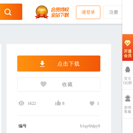
请登录
注册
开通
会员
点击下载
官方
QQ群
收藏
1622
8
1
咨询
客服
编号
b1qy6ldpy9