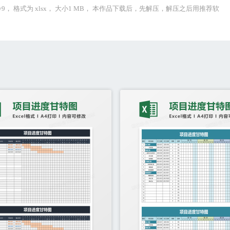
py9， 格式为 xlsx， 大小1 MB， 本作品下载后，先解压，解压之后用推荐软